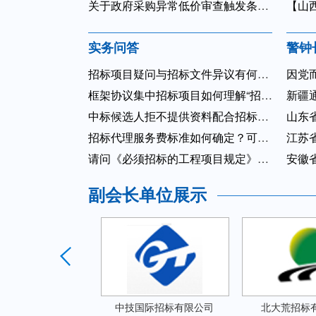
关于政府采购异常低价审查触发条件及审查效果分析
【山
实务问答
警钟
招标项目疑问与招标文件异议有何区别？点对点回答疑问是否会造成...
因党而
框架协议集中招标项目如何理解“招标人应当确定排名第一的中标候...
新疆通
中标候选人拒不提供资料配合招标人对异议事项进行答复，能否取消...
山东
招标代理服务费标准如何确定？可以由中标人支付吗？
江苏
请问《必须招标的工程项目规定》的效力等级是什么？违反该规定中...
安徽省
副会长单位展示
国际招标有限公司
中技国际招标有限公司
北大荒招标有