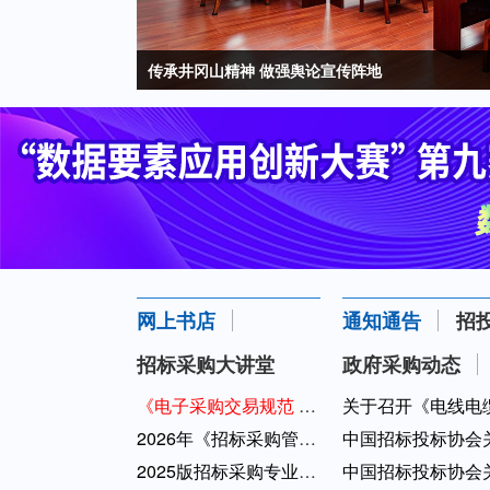
传承井冈山精神 做强舆论宣传阵地
井冈山上话党建
中国招标投标协会第三届理事会第八次会议顺利召
中中招协金专委召开2026上半年度区域金融机构
2026年中国招标投标协会分支机构工作会议在京召
网上书店
通知通告
招
招标采购大讲堂
政府采购动态
《电子采购交易规范 非招标方式》（GB/...
关于召开《电线电缆
2026年《招标采购管理》期刊
中国招标投标协会关
2025版招标采购专业人员能力评价辅导教...
中国招标投标协会关