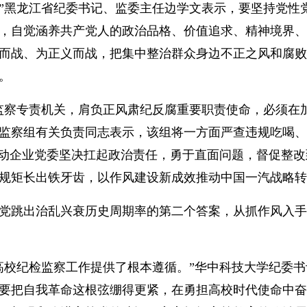
”黑龙江省纪委书记、监委主任边学文表示，要坚持党性
，自觉涵养共产党人的政治品格、价值追求、精神境界、
而战、为正义而战，把集中整治群众身边不正之风和腐败
。
察专责机关，肩负正风肃纪反腐重要职责使命，必须在加
监察组有关负责同志表示，该组将一方面严查违规吃喝、
推动企业党委坚决扛起政治责任，勇于直面问题，督促整
规矩长出铁牙齿，以作风建设新成效推动中国一汽战略转
跳出治乱兴衰历史周期率的第二个答案，从抓作风入手
校纪检监察工作提供了根本遵循。”华中科技大学纪委书
要把自我革命这根弦绷得更紧，在勇担高校时代使命中奋