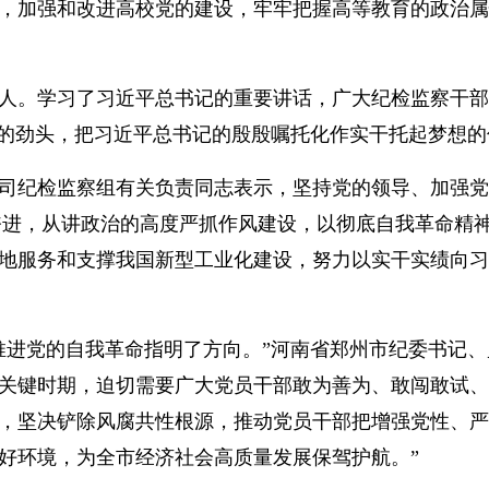
，加强和改进高校党的建设，牢牢把握高等教育的政治属
。学习了习近平总书记的重要讲话，广大纪检监察干部
”的劲头，把习近平总书记的殷殷嘱托化作实干托起梦想
纪检监察组有关负责同志表示，坚持党的领导、加强党
感恩奋进，从讲政治的高度严抓作风建设，以彻底自我革命
地服务和支撑我国新型工业化建设，努力以实干实绩向习
进党的自我革命指明了方向。”河南省郑州市纪委书记、
关键时期，迫切需要广大党员干部敢为善为、敢闯敢试、
，坚决铲除风腐共性根源，推动党员干部把增强党性、严
好环境，为全市经济社会高质量发展保驾护航。”