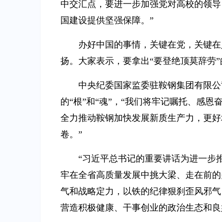
中交汇点，要进一步加强党对高校的领导
国建设提供坚强保障。”
办好中国的事情，关键在党，关键在人
扬。大家表示，要拿出“要登绝顶莫辞劳
中央纪委国家监委驻鞍钢集团有限公司
的“根”和“魂”，“我们将牢记嘱托、
全力推动鞍钢加快发展新质生产力，更好
卷。”
“习近平总书记的重要讲话为进一步推
牢在全省高质量发展中挑大梁、走在前的
气和战略定力，以铁的纪律狠刹歪风邪气
营造积极健康、干事创业的政治生态和良