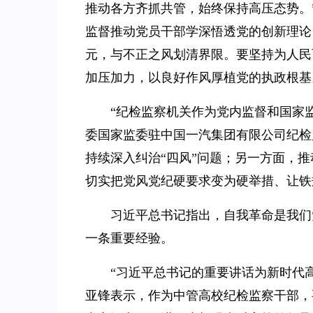
推动各方齐抓共管，始终保持高压态势。
监督推动党员干部学深悟透党的创新理论
元，与不正之风划清界限。要坚持为人民
加压加力，以良好作风厚植党的执政根基
“纪检监察机关作为党内监督和国家监
委国家监委驻中国一汽集团有限公司纪检
持续深入纠治“四风”问题；另一方面，
切实把党风党纪硬要求变为硬举措、让铁
习近平总书记指出，自我革命是我们党
一条重要经验。
“习近平总书记的重要讲话为新时代高
亚锋表示，作为中管高校纪检监察干部，