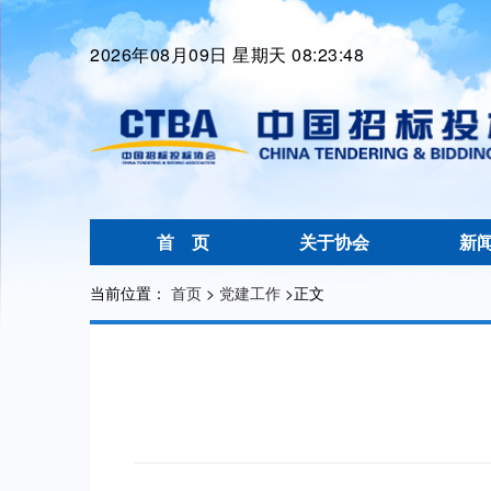
2026年08月09日 星期天 08:23:49
首 页
关于协会
新
当前位置：
首页
>
党建工作
>
正文