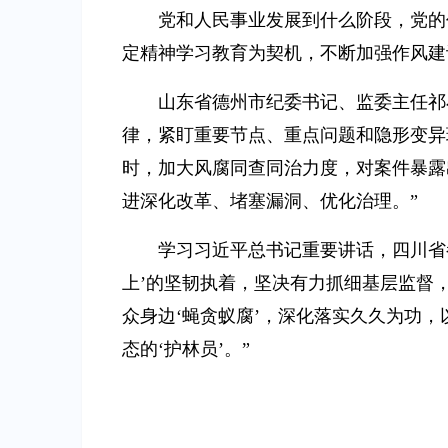
党和人民事业发展到什么阶段，党的作
定精神学习教育为契机，不断加强作风建
山东省德州市纪委书记、监委主任祁小
律，紧盯重要节点、重点问题和隐形变异
时，加大风腐同查同治力度，对案件暴露
进深化改革、堵塞漏洞、优化治理。”
学习习近平总书记重要讲话，四川省都
上’的坚韧执着，坚决有力抓细基层监督
众身边‘蝇贪蚁腐’，深化落实久久为功，
态的‘护林员’。”