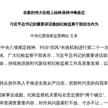
在新的伟大征程上始终保持冲锋姿态
习近平总书记的重要讲话激励纪检监察干部担当作为
中央纪委国家监委网站 王卓
实中央八项规定精神、纠治“四风”长效机制进行第二十一
问候。广大纪检监察干部表示，习近平总书记的重要讲话
命，持续推进新时代新征程纪检监察工作高质量发展，以
从抓作风入手推进全面从严治党，把新时代党的自我革
事业成败。纪检监察机关要站在坚定拥护‘两个确立’、
审查调查重要内容，对作风问题紧盯不放、寸步不让，一