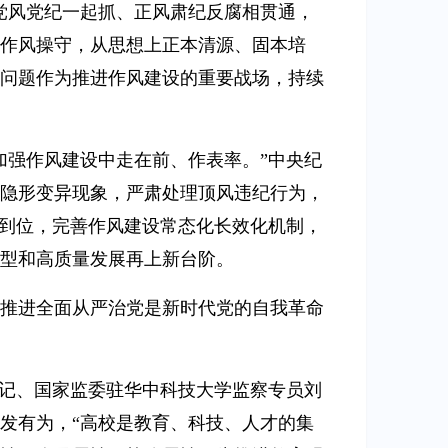
党风党纪一起抓、正风肃纪反腐相贯通，
作风操守，从思想上正本清源、固本培
问题作为推进作风建设的重要战场，持续
强作风建设中走在前、作表率。”中央纪
隐形变异现象，严肃处理顶风违纪行为，
改到位，完善作风建设常态化长效化机制，
型和高质量发展再上新台阶。
推进全面从严治党是新时代党的自我革命
记、国家监委驻华中科技大学监察专员刘
发有为，“高校是教育、科技、人才的集