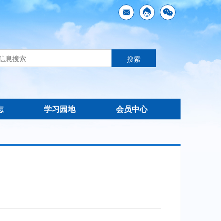
志
学习园地
会员中心