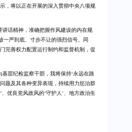
示，将以正在开展的深入贯彻中央八项规
要讲话精神，准确把握作风建设的内在规
释放一严到底、寸步不让的强烈信号。同
门完善权力配置运行制约和监督机制，促
基层纪检监察干部，我将保持‘永远在路
’问题及其各种变异表现，持续用力惩治群
’、优良党风政风的‘守护人’、地方政治生