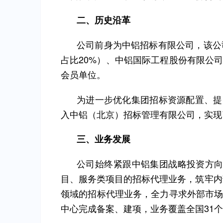
二、历史沿革
公司前身为中铝招标有限公司，该公司
占比20%）、中铝国际工程股份有限公司（
会员单位。
为进一步优化集团招标资源配置、提升
入中铝（北京）招标管理有限公司，实现
三、业务发展
公司始终紧跟中铝集团战略投资方
目、服务类项目的招标代理业务，筑牢内
领域的招标代理业务，全力寻求外部市场
中心完成备案、建项，业务覆盖全国31