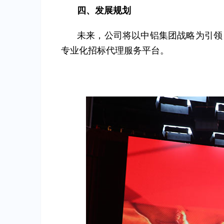
四、发展规划
未来，公司将以中铝集团战略为引领
专业化招标代理服务平台。