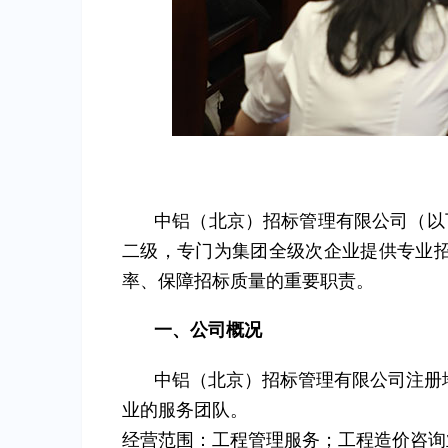
中铝（北京）招标管理有限公司（以
二级，专门为集团全级次企业提供专业
率、保障招标质量的重要职责。
一、公司概况
中铝（北京）招标管理有限公司注册地
业的服务团队。
经营范围：工程管理服务；工程造价咨询