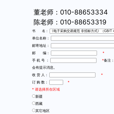
董老师：010-88653334
陈老师：010-88653319
书 名：
单位名称：
邮寄地址：
邮 编：
*
手 机 号 ：
*
备注
会有提示消息。
收 货 人：
*
订 购 数：
*
*
请选择所在区域
新疆
西藏
其它地区