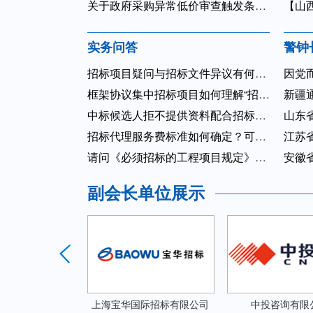
关于政府采购异常低价审查触发条件及审查效果分析
【山
实务问答
警钟
招标项目疑问与招标文件异议有何区别？点对点回答疑问是否会造成...
因党而
框架协议集中招标项目如何理解“招标人应当确定排名第一的中标候...
新疆通
中标候选人拒不提供资料配合招标人对异议事项进行答复，能否取消...
山东
招标代理服务费标准如何确定？可以由中标人支付吗？
江苏
请问《必须招标的工程项目规定》的效力等级是什么？违反该规定中...
安徽省
副会长单位展示
国际招标有限公司
中投咨询有限公司
中铁物贸集团有