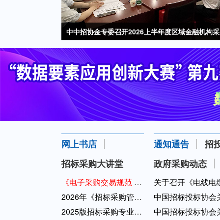
中中招协金专委召开2026上半年度区域金融机构
井冈山上话党建
中国招标投标协会第三届理事会第八次会议顺利召
2026年中国招标投标协会分支机构工作会议在京召
传承井冈山精神 做强舆论宣传阵地
网上书店
通知通告
招
招标采购大讲堂
政府采购动态
《电子采购交易规范 非招标方式》（GB/...
关于召开《电线电缆
2026年《招标采购管理》期刊
中国招标投标协会关
2025版招标采购专业人员能力评价辅导教...
中国招标投标协会关